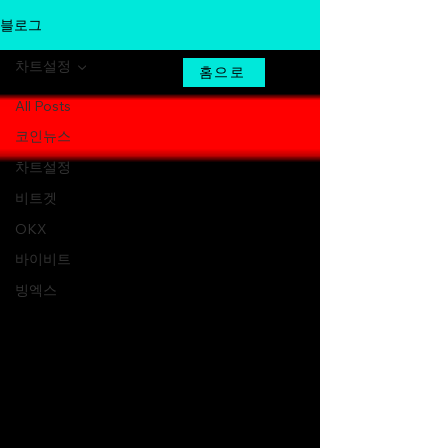
블로그
차트설정
홈으로
All Posts
코인뉴스
차트설정
비트겟
OKX
바이비트
빙엑스