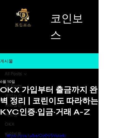
코인보
스
게시물
All Posts
6월 10일
All Posts
OKX 가입부터 출금까지 완
코인뉴스
벽 정리 | 코린이도 따라하는
차트설정
KYC인증·입금·거래 A-Z
비트겟
OKX
바이비트
https://youtu.be/Oz0V5VskeIc